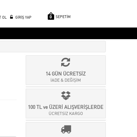
0
SEPETİM
T OL
GİRİŞ YAP
14 GÜN ÜCRETSİZ
İADE & DEĞİŞİM
100 TL ve ÜZERİ ALIŞVERİŞLERDE
ÜCRETSİZ KARGO