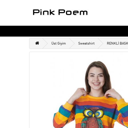
Üst Giyim
Sweatshirt
RENKLİ BASK