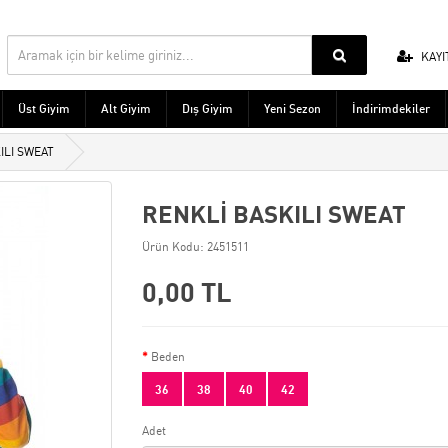
KAYI
Üst Giyim
Alt Giyim
Dış Giyim
Yeni Sezon
İndirimdekiler
ILI SWEAT
RENKLİ BASKILI SWEAT
Ürün Kodu: 2451511
0,00 TL
Beden
36
38
40
42
Adet