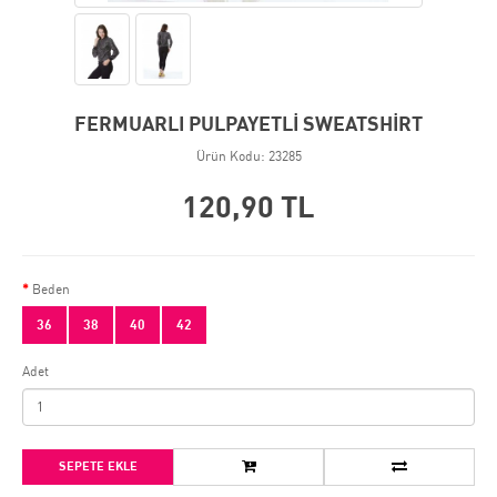
FERMUARLI PULPAYETLİ SWEATSHİRT
Ürün Kodu: 23285
120,90 TL
Beden
36
38
40
42
Adet
SEPETE EKLE