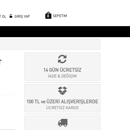
0
SEPETİM
T OL
GİRİŞ YAP
T
14 GÜN ÜCRETSİZ
İADE & DEĞİŞİM
100 TL ve ÜZERİ ALIŞVERİŞLERDE
ÜCRETSİZ KARGO