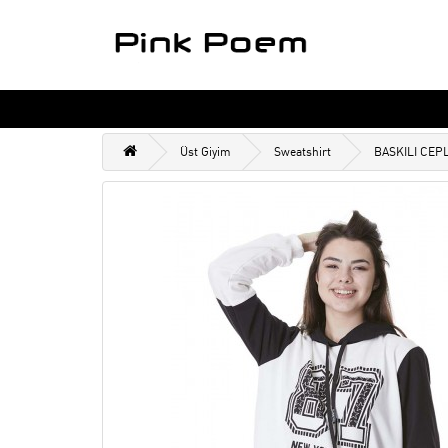
Üst Giyim
Sweatshirt
BASKILI CEP