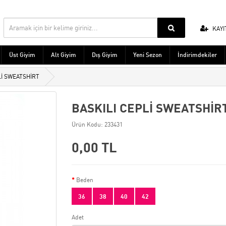
KAYI
Üst Giyim
Alt Giyim
Dış Giyim
Yeni Sezon
İndirimdekiler
Lİ SWEATSHİRT
BASKILI CEPLİ SWEATSHİR
Ürün Kodu: 233431
0,00 TL
Beden
36
38
40
42
Adet