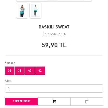
BASKILI SWEAT
Ürün Kodu: 23105
59,90 TL
Beden
36
38
40
42
Adet
SEPETE EKLE