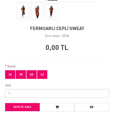
FERMUARLI CEPLİ SWEAT
Ürün Kodu: 23336
0,00 TL
Beden
36
38
40
42
Adet
SEPETE EKLE