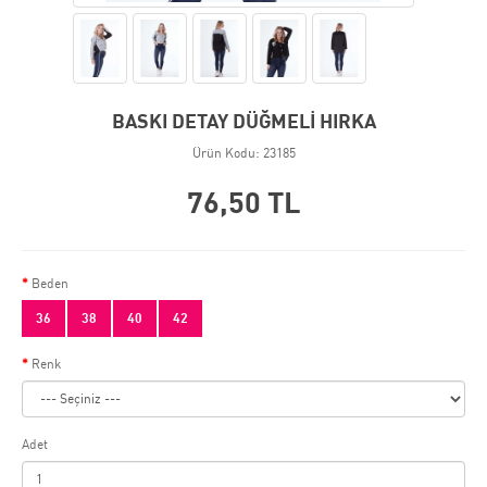
BASKI DETAY DÜĞMELİ HIRKA
Ürün Kodu: 23185
76,50 TL
Beden
36
38
40
42
Renk
Adet