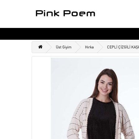
Üst Giyim
Hırka
CEPLİ ÇİZGİLİ KA