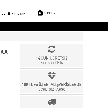
0
SEPETİM
T OL
GİRİŞ YAP
RKA
14 GÜN ÜCRETSİZ
İADE & DEĞİŞİM
100 TL ve ÜZERİ ALIŞVERİŞLERDE
ÜCRETSİZ KARGO