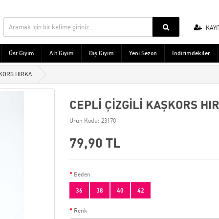
KAYI
Üst Giyim
Alt Giyim
Dış Giyim
Yeni Sezon
İndirimdekiler
ŞKORS HIRKA
CEPLİ ÇİZGİLİ KAŞKORS HI
Ürün Kodu: 23170
79,90 TL
Beden
36
38
40
42
Renk