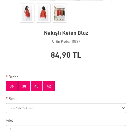
Nakışlı Keten Bluz
Ürün Kodu: 18997
84,90 TL
Beden
36
38
40
42
Renk
Adet