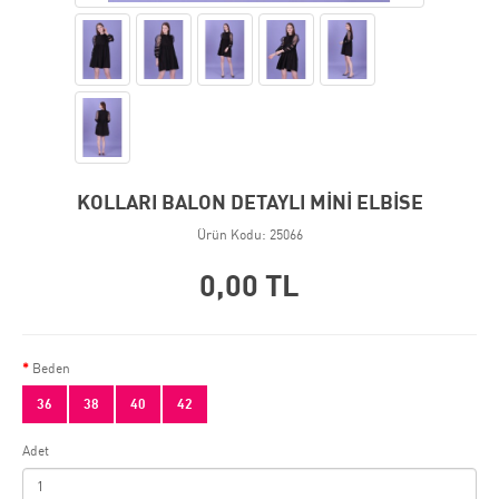
KOLLARI BALON DETAYLI MİNİ ELBİSE
Ürün Kodu: 25066
0,00 TL
Beden
36
38
40
42
Adet