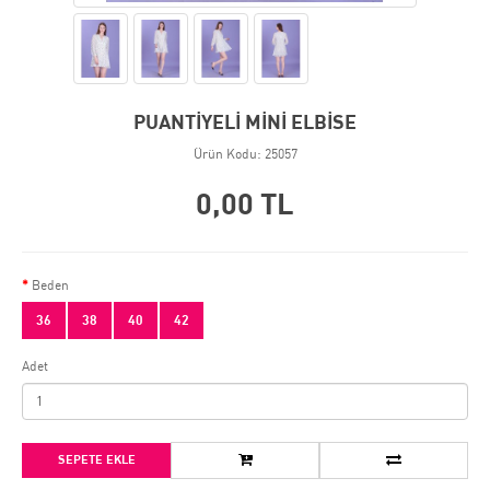
PUANTİYELİ MİNİ ELBİSE
Ürün Kodu: 25057
0,00 TL
Beden
36
38
40
42
Adet
SEPETE EKLE