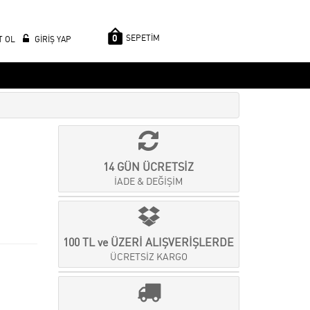
0
SEPETİM
T OL
GİRİŞ YAP
14 GÜN ÜCRETSİZ
İADE & DEĞİŞİM
100 TL ve ÜZERİ ALIŞVERİŞLERDE
ÜCRETSİZ KARGO