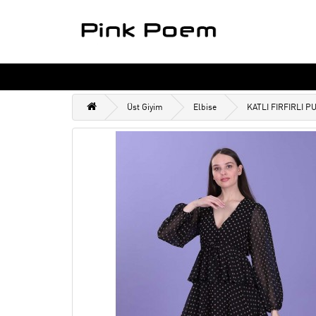
Üst Giyim
Elbise
KATLI FIRFIRLI P