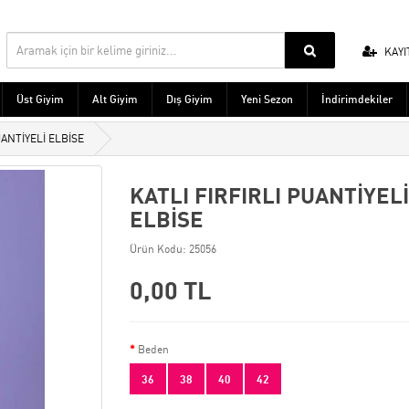
KAYI
Üst Giyim
Alt Giyim
Dış Giyim
Yeni Sezon
İndirimdekiler
UANTİYELİ ELBİSE
KATLI FIRFIRLI PUANTİYELİ
ELBİSE
Ürün Kodu: 25056
0,00 TL
Beden
36
38
40
42