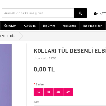
KAYI
Üst Giyim
Alt Giyim
Dış Giyim
Yeni Sezon
İndirimdekiler
ENLİ ELBİSE
KOLLARI TÜL DESENLİ ELB
Ürün Kodu: 25055
0,00 TL
Beden
36
38
40
42
Adet