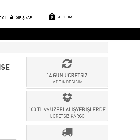
0
SEPETİM
T OL
GİRİŞ YAP
İSE
14 GÜN ÜCRETSİZ
İADE & DEĞİŞİM
100 TL ve ÜZERİ ALIŞVERİŞLERDE
ÜCRETSİZ KARGO