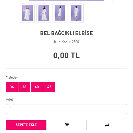
BEL BAĞCIKLI ELBİSE
Ürün Kodu: 25001
0,00 TL
Beden
36
38
40
42
Adet
SEPETE EKLE