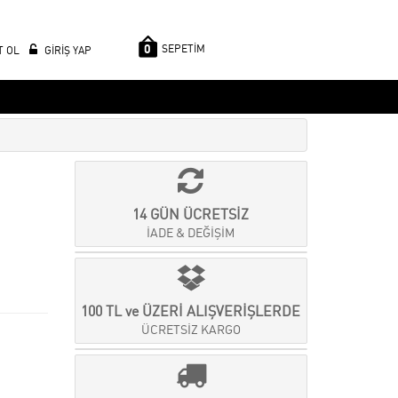
0
SEPETİM
T OL
GİRİŞ YAP
14 GÜN ÜCRETSİZ
İADE & DEĞİŞİM
100 TL ve ÜZERİ ALIŞVERİŞLERDE
ÜCRETSİZ KARGO