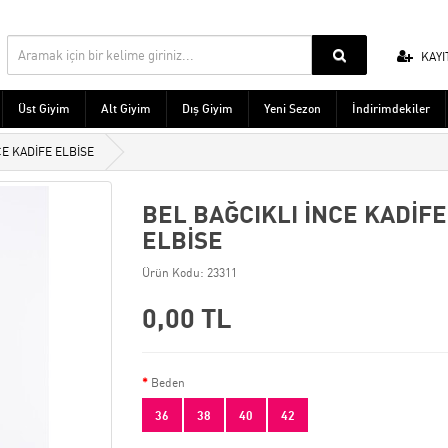
KAYI
Üst Giyim
Alt Giyim
Dış Giyim
Yeni Sezon
İndirimdekiler
CE KADİFE ELBİSE
BEL BAĞCIKLI İNCE KADİFE
ELBİSE
Ürün Kodu: 23311
0,00 TL
Beden
36
38
40
42