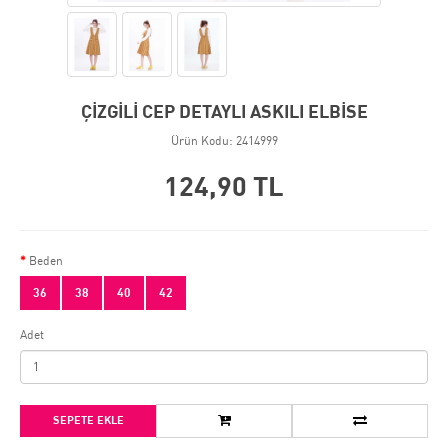
ÇİZGİLİ CEP DETAYLI ASKILI ELBİSE
Ürün Kodu: 2414999
124,90 TL
Beden
36
38
40
42
Adet
SEPETE EKLE