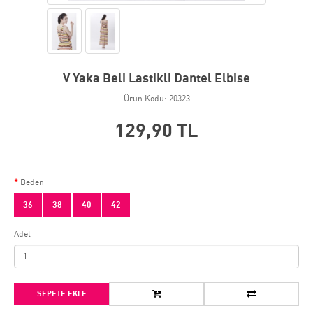
V Yaka Beli Lastikli Dantel Elbise
Ürün Kodu: 20323
129,90 TL
Beden
36
38
40
42
Adet
SEPETE EKLE