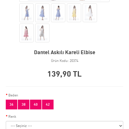
Dantel Askılı Kareli Elbise
Ürün Kodu: 20374
139,90 TL
Beden
36
38
40
42
Renk