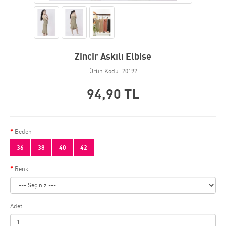
Zincir Askılı Elbise
Ürün Kodu: 20192
94,90 TL
Beden
36
38
40
42
Renk
Adet