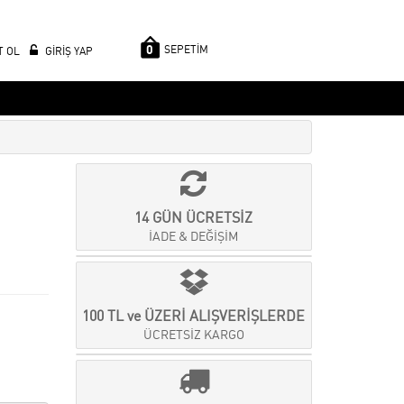
0
SEPETİM
T OL
GİRİŞ YAP
14 GÜN ÜCRETSİZ
İADE & DEĞİŞİM
100 TL ve ÜZERİ ALIŞVERİŞLERDE
ÜCRETSİZ KARGO