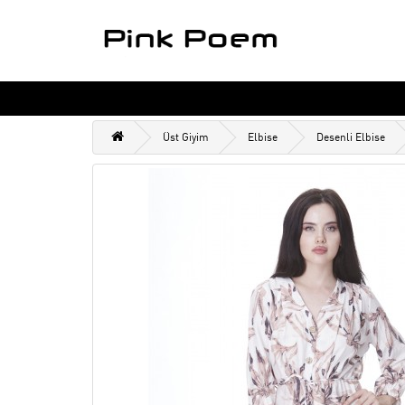
Üst Giyim
Elbise
Desenli Elbise