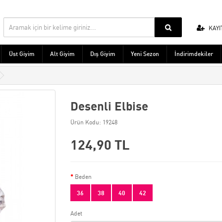
KAYI
Üst Giyim
Alt Giyim
Dış Giyim
Yeni Sezon
İndirimdekiler
Desenli Elbise
Ürün Kodu: 19248
124,90 TL
Beden
36
38
40
42
Adet