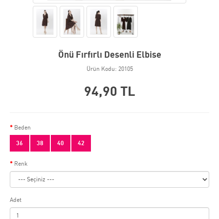
Önü Fırfırlı Desenli Elbise
Ürün Kodu: 20105
94,90 TL
Beden
36
38
40
42
Renk
Adet