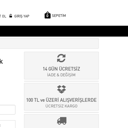
0
SEPETİM
T OL
GİRİŞ YAP
k
14 GÜN ÜCRETSİZ
İADE & DEĞİŞİM
100 TL ve ÜZERİ ALIŞVERİŞLERDE
ÜCRETSİZ KARGO