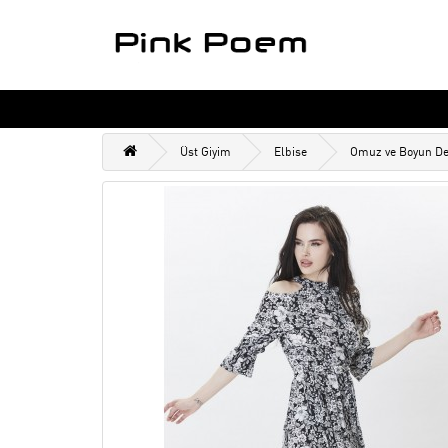
Üst Giyim
Elbise
Omuz ve Boyun Det