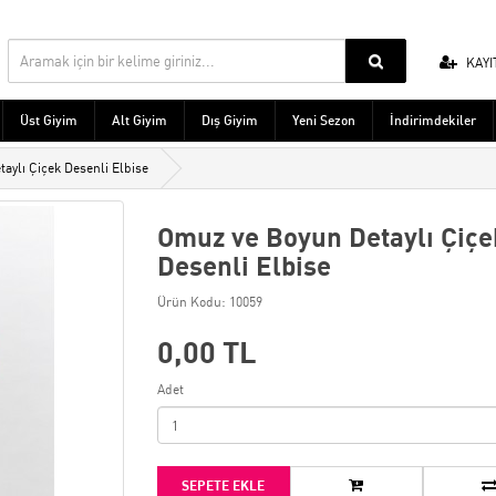
KAYI
Üst Giyim
Alt Giyim
Dış Giyim
Yeni Sezon
İndirimdekiler
aylı Çiçek Desenli Elbise
Omuz ve Boyun Detaylı Çiçe
Desenli Elbise
Ürün Kodu: 10059
0,00 TL
Adet
SEPETE EKLE