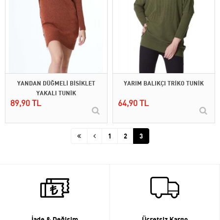
YANDAN DÜĞMELİ BİSİKLET
YARIM BALIKÇI TRİKO TUNİK
YAKALI TUNİK
89,90 TL
64,90 TL
1
2
3
İade & Değişim
Ücretsiz Kargo