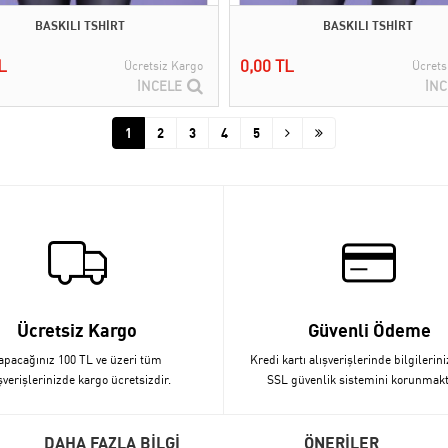
BASKILI TSHİRT
BASKILI TSHİRT
L
0,00 TL
Ücretsiz Kargo
Ücrets
İNCELE
İNC
1
2
3
4
5
Ücretsiz Kargo
Güvenli Ödeme
apacağınız 100 TL ve üzeri tüm
Kredi kartı alışverişlerinde bilgilerini
şverişlerinizde kargo ücretsizdir.
SSL güvenlik sistemini korunmakt
DAHA FAZLA BİLGİ
ÖNERİLER