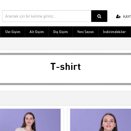
KAYI
Üst Giyim
Alt Giyim
Dış Giyim
Yeni Sezon
İndirimdekiler
T-shirt