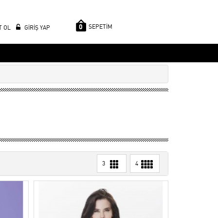
0
SEPETİM
T OL
GİRİŞ YAP
3
4