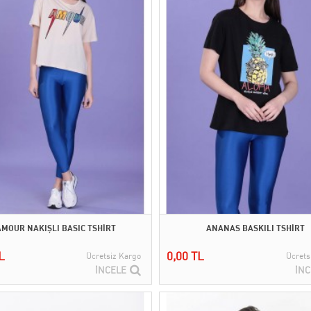
AMOUR NAKIŞLI BASIC TSHİRT
ANANAS BASKILI TSHİRT
L
0,00 TL
Ücretsiz Kargo
Ücrets
İNCELE
İNC