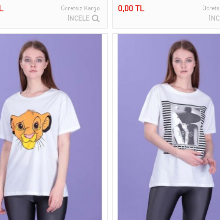
L
0,00 TL
Ücretsiz Kargo
Ücrets
İNCELE
İNC