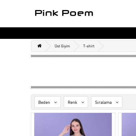
Üst Giyim
T-shirt
Beden
Renk
Sıralama