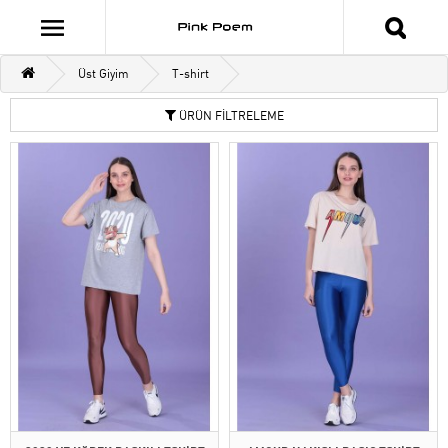
Üst Giyim
T-shirt
ÜRÜN FİLTRELEME