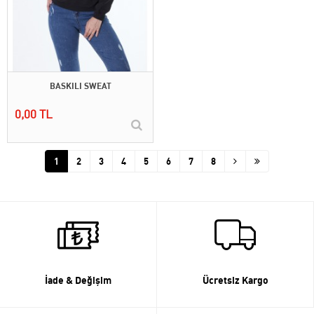
BASKILI SWEAT
0,00 TL
1
2
3
4
5
6
7
8
İade & Değişim
Ücretsiz Kargo