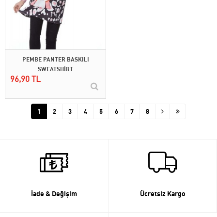
PEMBE PANTER BASKILI
SWEATSHİRT
96,90 TL
1
2
3
4
5
6
7
8
İade & Değişim
Ücretsiz Kargo