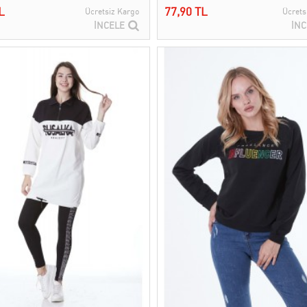
L
77,90 TL
Ücretsiz Kargo
Ücrets
İNCELE
İNC