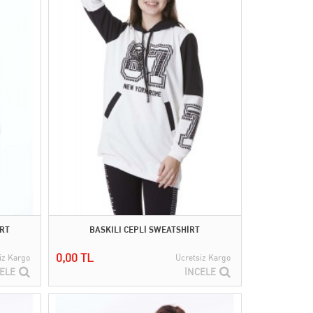
İRT
BASKILI CEPLİ SWEATSHİRT
0,00 TL
iz Kargo
Ücretsiz Kargo
ELE
İNCELE