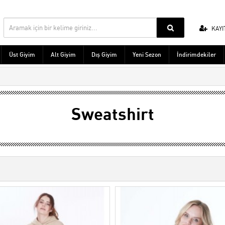
KAYI
Üst Giyim
Alt Giyim
Dış Giyim
Yeni Sezon
İndirimdekiler
Sweatshirt