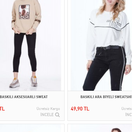
BASKILI AKSESUARLI SWEAT
BASKILI ARA BİYELİ SWEATSH
TL
49,90 TL
Ücretsiz Kargo
Ücrets
İNCELE
İNC