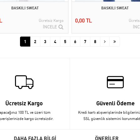
BASKILI SWEAT
BASKILI SWEAT
L
0,00 TL
Ücretsiz Kargo
Ücrets
İNCELE
İNC
1
2
3
4
5
6
7
8
Ücretsiz Kargo
Güvenli Ödeme
apacağınız 100 TL ve üzeri tüm
Kredi kartı alışverişlerinde bilgilerini
şverişlerinizde kargo ücretsizdir.
SSL güvenlik sistemini korunmakt
DAHA FAZLA BİLGİ
ÖNERİLER