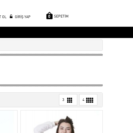
0
SEPETİM
T OL
GİRİŞ YAP
3
4