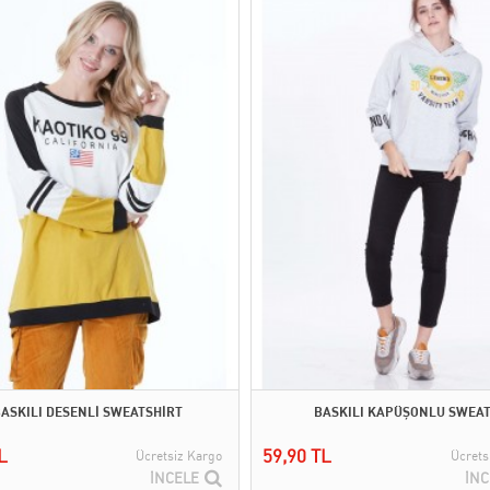
ASKILI DESENLİ SWEATSHİRT
BASKILI KAPÜŞONLU SWEA
L
59,90 TL
Ücretsiz Kargo
Ücrets
İNCELE
İNC