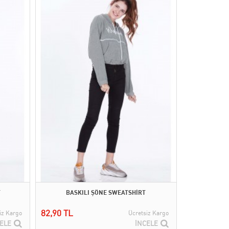
T
BASKILI ŞÖNE SWEATSHİRT
82,90 TL
iz Kargo
Ücretsiz Kargo
ELE
İNCELE