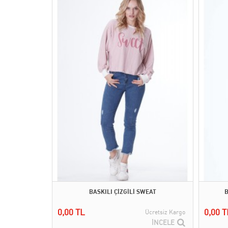
BASKILI ÇİZGİLİ SWEAT
B
0,00 TL
0,00 T
Ücretsiz Kargo
İNCELE