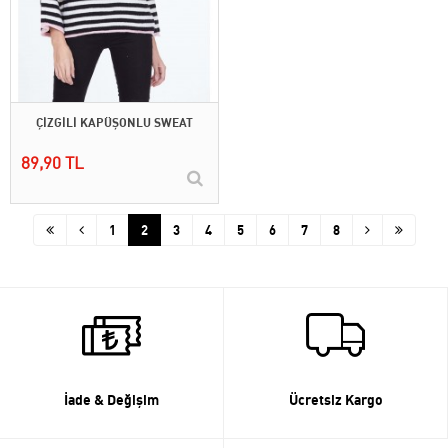
ÇİZGİLİ KAPÜŞONLU SWEAT
89,90 TL
1
2
3
4
5
6
7
8
İade & Değişim
Ücretsiz Kargo