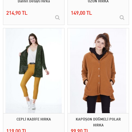
Dantel Detaylı Hırka
UZUN HIRKA
214,90 TL
149,00 TL
CEPLİ KADİFE HIRKA
KAPÜŞON DÜĞMELİ POLAR
HIRKA
119,00 TL
99,90 TL