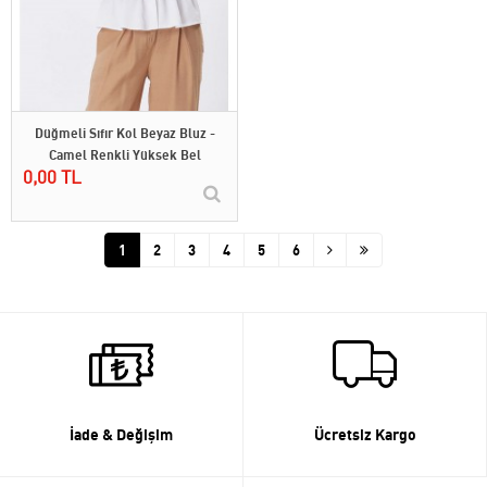
Düğmeli Sıfır Kol Beyaz Bluz -
Camel Renkli Yüksek Bel
0,00 TL
Pantolon
1
2
3
4
5
6
İade & Değişim
Ücretsiz Kargo