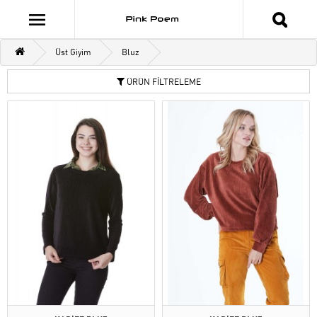
Üst Giyim
Bluz
ÜRÜN FİLTRELEME