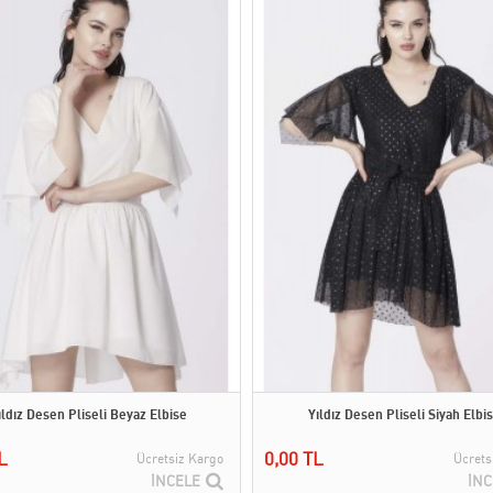
ıldız Desen Pliseli Beyaz Elbise
Yıldız Desen Pliseli Siyah Elbi
L
0,00 TL
Ücretsiz Kargo
Ücrets
İNCELE
İNC