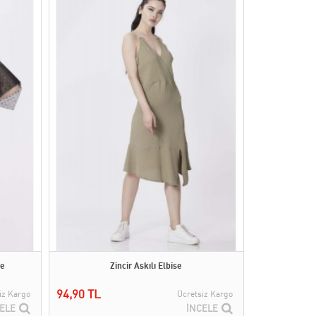
se
Zincir Askılı Elbise
94,90 TL
iz Kargo
Ücretsiz Kargo
ELE
İNCELE