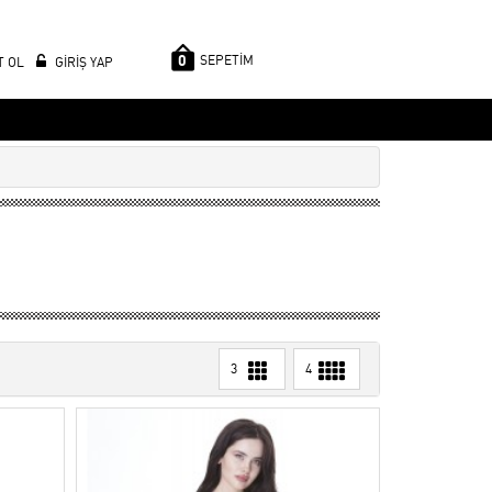
0
SEPETİM
T OL
GİRİŞ YAP
3
4