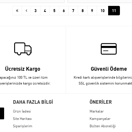
3
4
5
6
7
8
9
10
11
Ücretsiz Kargo
Güvenli Ödeme
apacağınız 100 TL ve üzeri tüm
Kredi kartı alışverişlerinde bilgilerini
şverişlerinizde kargo ücretsizdir.
SSL güvenlik sistemini korunmakt
DAHA FAZLA BİLGİ
ÖNERİLER
Ürün İadesi
Markalar
Site Haritası
Kampanyalar
Siparişlerim
Bülten Aboneliği