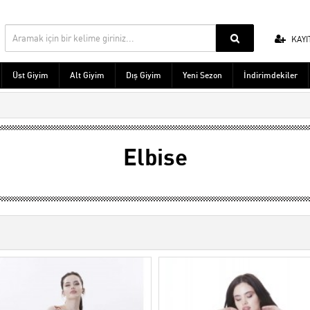
KAYI
Üst Giyim
Alt Giyim
Dış Giyim
Yeni Sezon
İndirimdekiler
Elbise