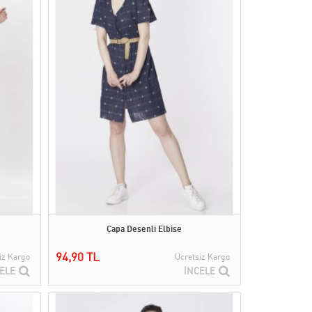
Çapa Desenli Elbise
94,90 TL
iz Kargo
Ücretsiz Kargo
ELE
İNCELE