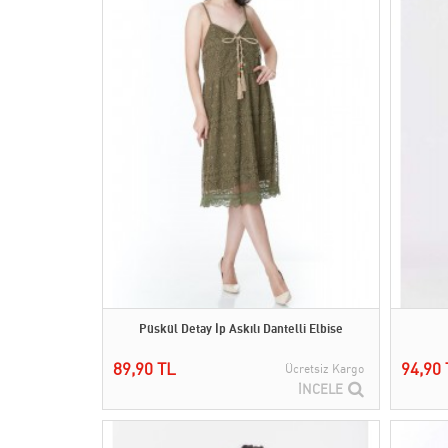
Püskül Detay İp Askılı Dantelli Elbise
89,90 TL
94,90 
Ücretsiz Kargo
İNCELE