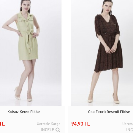
Kolsuz Keten Elbise
Önü Fırfırlı Desenli Elbise
TL
94,90 TL
Ücretsiz Kargo
Ücrets
İNCELE
İNC