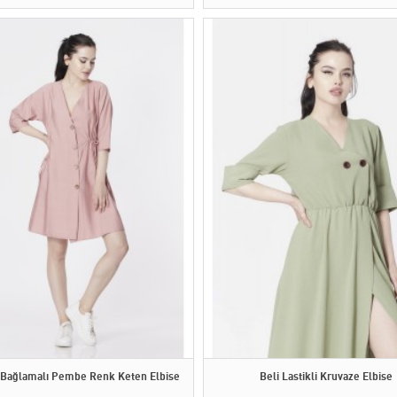
 Bağlamalı Pembe Renk Keten Elbise
Beli Lastikli Kruvaze Elbise