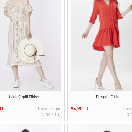
Askılı Çizgili Elbise
Büzgülü Elbise
TL
94,90 TL
Ücretsiz Kargo
Ücrets
İNCELE
İNC