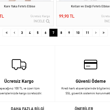
Kare Yaka Fırfırlı Elbise
Kolları ve Eteği Fırfırlı Elbise
TL
99,90 TL
Ücretsiz Kargo
Ücrets
İNCELE
İNC
3
4
5
6
7
8
9
10
11
Ücretsiz Kargo
Güvenli Ödeme
apacağınız 100 TL ve üzeri tüm
Kredi kartı alışverişlerinde bilgilerini
şverişlerinizde kargo ücretsizdir.
SSL güvenlik sistemini korunmakt
DAHA FAZLA BİLGİ
ÖNERİLER