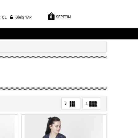
0
SEPETİM
T OL
GİRİŞ YAP
3
4