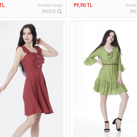
TL
99,90 TL
Ücretsiz Kargo
Ücrets
İNCELE
İNC