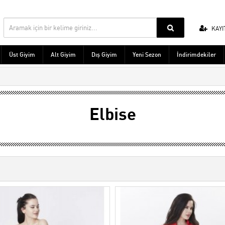
KAYI
Üst Giyim
Alt Giyim
Dış Giyim
Yeni Sezon
İndirimdekiler
Elbise