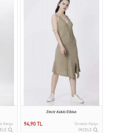
Zincir Askılı Elbise
94,90 TL
iz Kargo
Ücretsiz Kargo
ELE
İNCELE