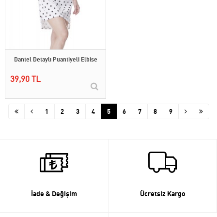
Dantel Detaylı Puantiyeli Elbise
39,90 TL
1
2
3
4
5
6
7
8
9
İade & Değişim
Ücretsiz Kargo