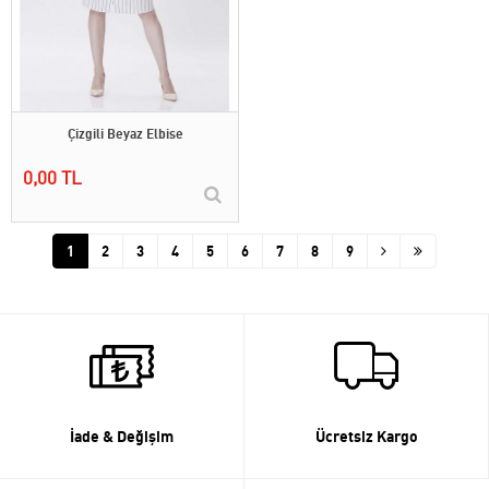
Çizgili Beyaz Elbise
0,00 TL
1
2
3
4
5
6
7
8
9
İade & Değişim
Ücretsiz Kargo