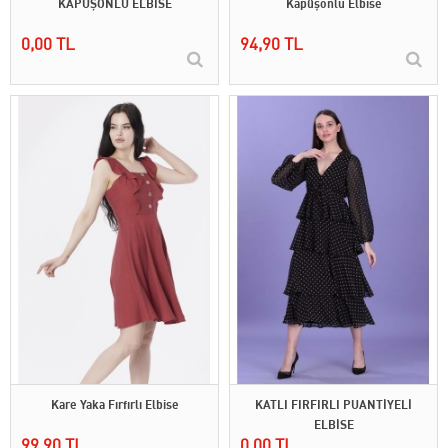
KAPÜŞONLU ELBİSE
Kapüşonlu Elbise
0,00 TL
94,90 TL
Kare Yaka Fırfırlı Elbise
KATLI FIRFIRLI PUANTİYELİ
ELBİSE
99,90 TL
0,00 TL