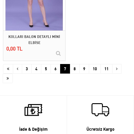
KOLLARI BALON DETAYLI MİNİ
ELBİSE
0,00 TL
3
4
5
6
7
8
9
10
11
İade & Değişim
Ücretsiz Kargo