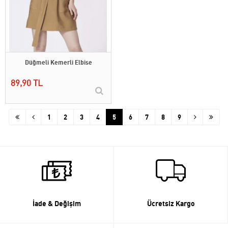
Düğmeli Kemerli Elbise
89,90 TL
1
2
3
4
5
6
7
8
9
İade & Değişim
Ücretsiz Kargo