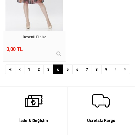
Desenli Elbise
0,00 TL
1
2
3
4
5
6
7
8
9
İade & Değişim
Ücretsiz Kargo