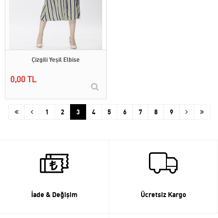
Çizgili Yeşil Elbise
0,00 TL
1
2
3
4
5
6
7
8
9
İade & Değişim
Ücretsiz Kargo